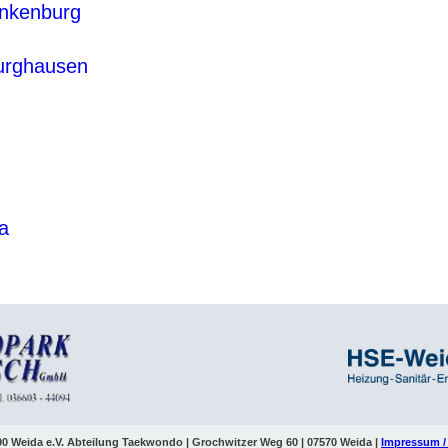
ankenburg
urghausen
a
0 Weida e.V. Abteilung Taekwondo | Grochwitzer Weg 60 | 07570 Weida |
Impressum /