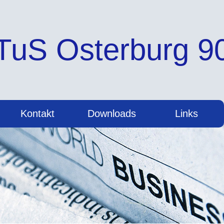
S Osterburg 90 
Kontakt
Downloads
Links
Taekwondo Team Weida
Taekwondo Union Thüringen
Deutsche Taekwondo Union