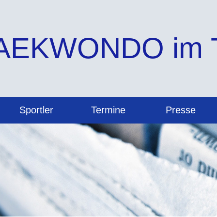
AEKWONDO im Tu
Sportler
Termine
Presse
Allgemein
Berichte
Vollkontakt
Bilder
Videos